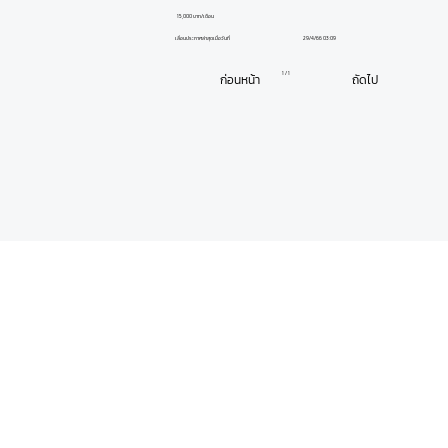
15,000 บาท/เดือน
29/4/66 03:09
เลื่อนประกาศล่าสุดเมื่อวันที่
1 / 1
ก่อนหน้า
ถัดไป
เงื่อนไข ·
ความเป็นส่วนตัว ·
แผนผังเว็ปไซด์ ·
การสนับสนุนและแหล่งข้อมูล