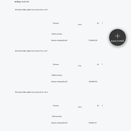
พบข้อมูล 13 ประกาศ
ให้เช่าคอนโด Villa Lasalle (วิลล่า ลาซาล) 26 ตร.ม. ชั้น 7
1 ห้องนอน
ชั้น
7
26 m²
8,500 บาท/เดือน
17/9/68 07:45
ลงประกาศฟรี
เลื่อนประกาศล่าสุดเมื่อวันที่
ให้เช่าคอนโด Villa Lasalle (วิลล่า ลาซาล) 31 ตร.ม. ชั้น 7
1 ห้องนอน
ชั้น
7
31 m²
8,000 บาท/เดือน
30/7/68 19:15
เลื่อนประกาศล่าสุดเมื่อวันที่
ให้เช่าคอนโด Villa Lasalle (วิลล่า ลาซาล) 26 ตร.ม. ชั้น 2
1 ห้องนอน
ชั้น
2
26 m²
7,500 บาท/เดือน
7/4/68 12:57
เลื่อนประกาศล่าสุดเมื่อวันที่