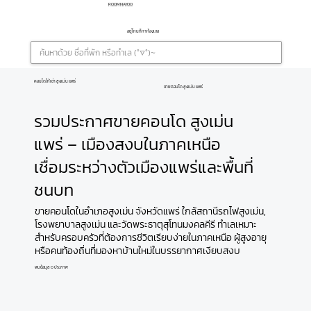
ROOMNAYOO
อยู่ไหนก็หาห้องเจอ
คอนโดให้เช่า สูงเม่น แพร่
ขายคอนโด สูงเม่น แพร่
รวมประกาศขายคอนโด สูงเม่น
แพร่ – เมืองสงบในภาคเหนือ
เชื่อมระหว่างตัวเมืองแพร่และพื้นที่
ชนบท
ขายคอนโดในอำเภอสูงเม่น จังหวัดแพร่ ใกล้สถานีรถไฟสูงเม่น,
โรงพยาบาลสูงเม่น และวัดพระธาตุสุโทนมงคลคีรี ทำเลเหมาะ
สำหรับครอบครัวที่ต้องการชีวิตเรียบง่ายในภาคเหนือ ผู้สูงอายุ
หรือคนท้องถิ่นที่มองหาบ้านใหม่ในบรรยากาศเงียบสงบ
พบข้อมูล 0 ประกาศ