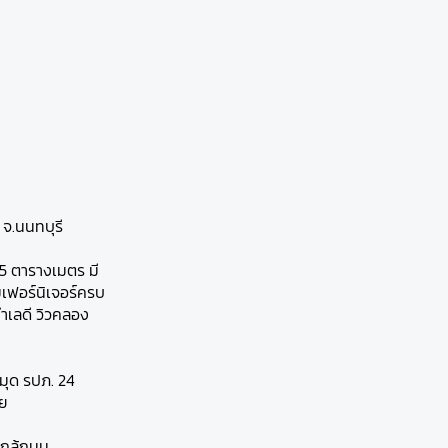
จ.นนทบุรี
.05 ตารางเมตร มี
อมเฟอร์นิเจอร์ครบ
 ทำเลดี วิวคลอง
มุด รปภ. 24
าย
ใกล้ถนน