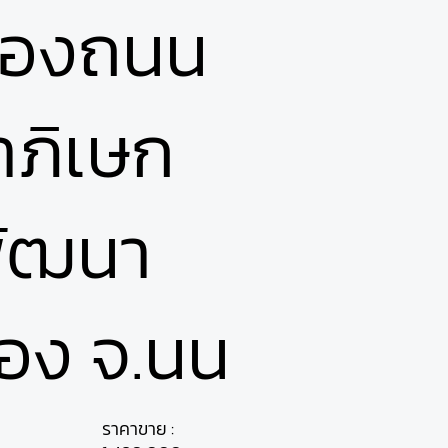
.คลองถนน
ภิเษก
พัฒนา
อง จ.นน
ราคาขาย :