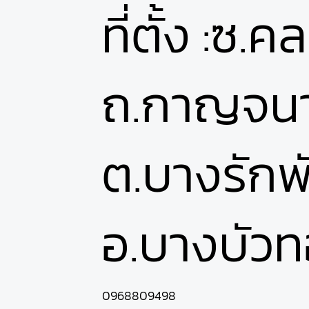
ที่ตั้ง :ซ
ถ.กาญจนา
ต.บางรัก
อ.บางบัวท
0968809498