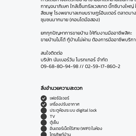
กาญจนาภิเษก ใกล้เซ็นทรัลเวสเกต บิ๊กซีบางใหญ่
สีชมพู โรงพยาบาลเกษมราษฎร์อินเตอร์ ตลาดบาง
ชุมชนมากมาย (คอนโดมือสอง)
ยกทุกปัญหาการขายบ้าน ให้ทีมงานมืออาชีพสิคะ
ขายบ้านไม่ได้ กู้บ้านไม่ผ่าน ต้องการมืออาชีพบริก
สนใจติดต่อ
บริษัท นัมเบอร์วัน โบรกเกอร์ จำกัด
09-68-80-94-98 // 02-59-17-860-2
สิ่งอำนวยความสะดวก
เฟอร์นิเจอร์
เครื่องปรับอากาศ
ประตูห้องระบบ digital lock
TV
ตู้เย็น
อินเตอร์เน็ตไร้สาย (WIFI) ในห้อง
โทรศัพท์บ้าน