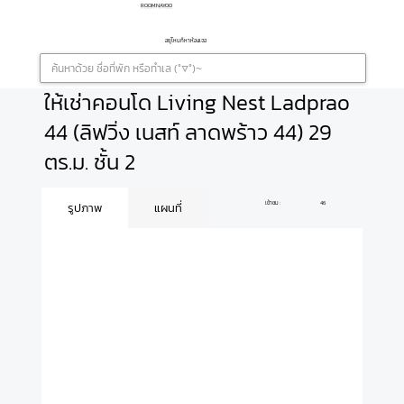
ROOMNAYOO
อยู่ไหนก็หาห้องเจอ
ให้เช่าคอนโด Living Nest Ladprao
44 (ลิฟวิ่ง เนสท์ ลาดพร้าว 44) 29
ตร.ม. ชั้น 2
เข้าชม :
46
รูปภาพ
แผนที่