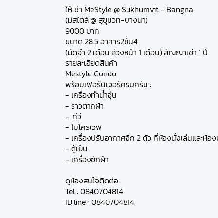
ให้เช่า MeStyle @ Sukhumvit - Bangna
(มีสไตล์ @ สุขุมวิท-บางนา)
9000 บาท
ขนาด 28.5 อาคาร2ชั้น4
(มัดจำ 2 เดือน ล่วงหน้า 1 เดือน) สัญญาเช่า 1 ปี
รายละเอียดสินค้า
Mestyle Condo
พร้อมเฟอร์นิเจอร์ครบครัน :
- เครื่องทำน้ำอุ่น
- ราวตากผ้า
-. ทีวี
- ไมโครเวฟ
- เครื่องปรับอากาศอีก 2 ตัว ที่ห้องนั่งเล่นและห้อ
- ตู้เย็น
- เครื่องซักผ้า
ดูห้องสนใจติดต่อ
Tel : 0840704814
ID line : 0840704814