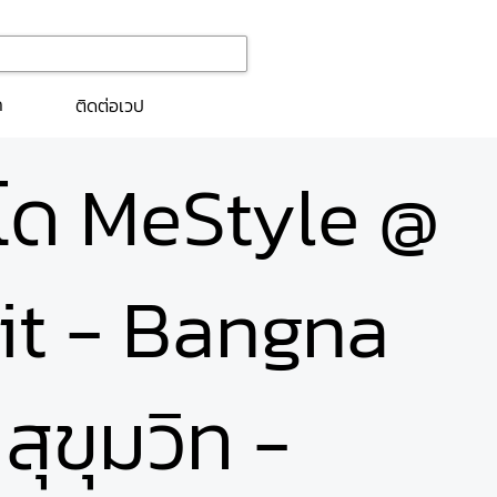
ก
ติดต่อเวป
นโด MeStyle @
t - Bangna
สุขุมวิท -