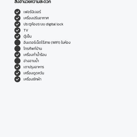
สิ่งอำนวยความสะดวก
เฟอร์นิเจอร์
เครื่องปรับอากาศ
ประตูห้องระบบ digital lock
TV
ตู้เย็น
อินเตอร์เน็ตไร้สาย (WIFI) ในห้อง
โทรศัพท์บ้าน
เครื่องทำน้ำร้อน
อ่างอาบน้ำ
เตาปรุงอาหาร
เครื่องดูดควัน
เครื่องซักผ้า