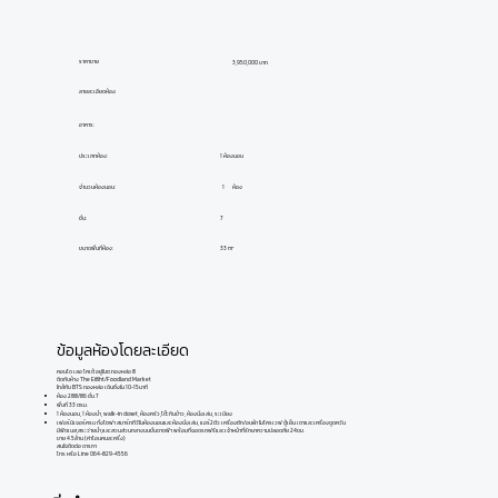
ราคาขาย
3,950,000 บาท
ลายละเอียดห้อง
อาคาร:
ประเภทห้อง:
1 ห้องนอน
ห้อง
1
จำนวนห้องนอน:
ชั้น:
7
ขนาดพื้นที่ห้อง:
33 m²
ข้อมูลห้องโดยละเอียด
คอนโด เลอ โคเต้ อยู่ในซ.ทองหล่อ 8
ติดกับห้าง The Ei8ht/Foodland Market
ใกล้กับ BTS ทองหล่อ เดินถึงใน 10-15นาที
ห้อง 288/86 ชั้น 7
พื้นที่ 33 ตรม.
1 ห้องนอน, 1 ห้องน้ำ, walk-in closet, ห้องครัว,โต๊ะกินข้าว, ห้องนั่งเล่น, ระเบียง
เฟอร์นิเจอร์ครบ ทั้งโซฟา สมาร์ททีวีในห้องนอนและห้องนั่งเล่น, แอร์2ตัว เครื่องซัก/อบผ้า ไมโครเวฟ ตู้เย็น เตาและเครื่องดูดควัน
มีฟิตเนส,สระว่ายน้ำ,และสวนส่วนกลางบนขั้นดาดฟ้า พร้อมที่จอดรถฟรีและเจ้าหน้าที่รักษาความปลอดภัย 24ชม.
ขาย 4.5ล้าน (ค่าโอนคนละครึ่ง)
สนใจติดต่อ ดารกา
โทร หรือ Line 064-829-4556