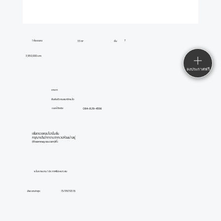
1 ห้องนอน
7
33 m²
ชั้น
3,950,000 บาท
ลงประกาศฟรี
ดารกา
ยืนยันตัวตนสมาชิกแล้ว
064-829-4556
เบอร์ติดต่อ:
เพื่อตรวจสอบโปรโมชั่น
กรุณาแจ้งว่าทราบจากเวปห้องน่าอยู่
(Roomnayoo.com)ค่ะ
แจ้งรายงาน / ประกาศไม่เหมาะสม
อัพเดทล่าสุด:
15/7/67 03:16