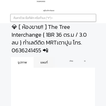
ROOMNAYOO
อยู่ไหนก็หาห้องเจอ
💎 [ ห้องขาย!! ] The Tree
Interchange { 1BR 36 ตร.ม / 3.0
ลบ } ทำเลดีติด MRTเตาปูน โทร.
0636241455 📲
เข้าชม :
34
รูปภาพ
แผนที่