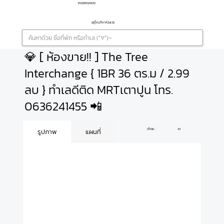
ROOMNAYOO
อยู่ไหนก็หาห้องเจอ
💎 [ ห้องขาย!! ] The Tree
Interchange { 1BR 36 ตร.ม / 2.99
ลบ } ทำเลดีติด MRTเตาปูน โทร.
0636241455 📲
เข้าชม :
43
รูปภาพ
แผนที่