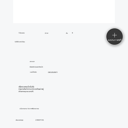
1 ห้องนอน
8
22 m²
ชั้น
ลงประกาศฟรี
6,900 บาท/เดือน
สวรรยา
ยืนยันตัวตนสมาชิกแล้ว
0802523871
เบอร์ติดต่อ:
เพื่อตรวจสอบโปรโมชั่น
กรุณาแจ้งว่าทราบจากเวปห้องน่าอยู่
(Roomnayoo.com)ค่ะ
แจ้งรายงาน / ประกาศไม่เหมาะสม
อัพเดทล่าสุด:
21/8/67 11:56