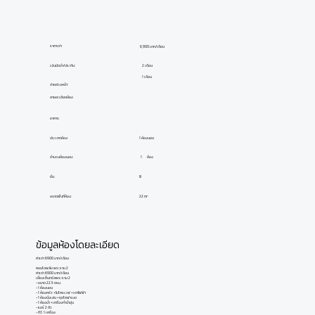
ราคาเช่า
6,900 บาท/เดือน
เงินมัดจำ/ประกัน:
2 เดือน
1 เดือน
จ่ายล่วงหน้า:
ลายละเอียดห้อง
อาคาร:
ประเภทห้อง:
1 ห้องนอน
ห้อง
1
จำนวนห้องนอน:
ชั้น:
8
ขนาดพื้นที่ห้อง:
22 m²
ข้อมูลห้องโดยละเอียด
ค่าเช่า 6900 บาท/เดือน
คอนโดพลัม พระราม 2
ค่าเช่า 6900 บาท/เดือน
เยื้องเซ็นทรัลพระราม 2
- ขนาด 22.5 ตรม.
- 1 ห้องนอน
- 1 ห้องครัว + ไมโครเวฟ + เตาไฟฟ้า
- 1 ห้องนั่งเล่น + ชุดโซฟาเบด
- 1 ห้องน้ำ + เครื่องทำน้ำอุ่น
- แอร์ 2 ตัว
- ทีวี. 1 เครื่อง