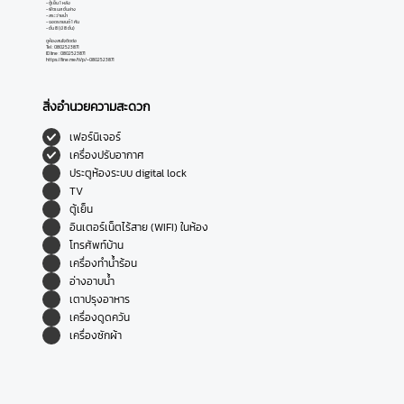
- ตู้เย็น 1 หลัง
- ฟิตเนส ชั้นล่าง
- สระว่ายน้ำ
- จอดรถยนต์ 1 คัน
- ชั้น 8 (มี 8 ชั้น)
ดูห้องสนใจติดต่อ
Tel : 0802523871
ID line : 0802523871
https://line.me/ti/p/~0802523871
สิ่งอำนวยความสะดวก
เฟอร์นิเจอร์
เครื่องปรับอากาศ
ประตูห้องระบบ digital lock
TV
ตู้เย็น
อินเตอร์เน็ตไร้สาย (WIFI) ในห้อง
โทรศัพท์บ้าน
เครื่องทำน้ำร้อน
อ่างอาบน้ำ
เตาปรุงอาหาร
เครื่องดูดควัน
เครื่องซักผ้า