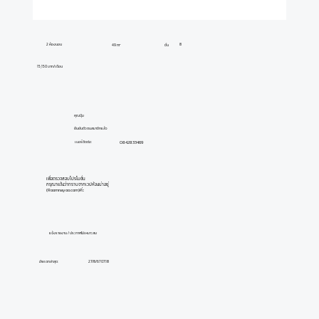
2 ห้องนอน
8
49 m²
ชั้น
15,150 บาท/เดือน
คุณปุ้ม
ยืนยันตัวตนสมาชิกแล้ว
0842833469
เบอร์ติดต่อ:
เพื่อตรวจสอบโปรโมชั่น
กรุณาแจ้งว่าทราบจากเวปห้องน่าอยู่
(Roomnayoo.com)ค่ะ
แจ้งรายงาน / ประกาศไม่เหมาะสม
อัพเดทล่าสุด:
27/8/67 07:18