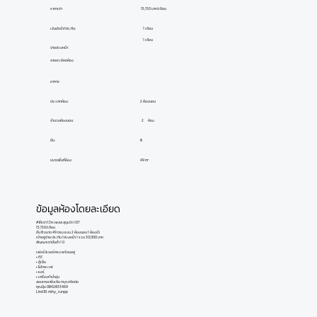
ราคาเช่า
15,150 บาท/เดือน
เงินมัดจำ/ประกัน:
1 เดือน
1 เดือน
จ่ายล่วงหน้า:
ลายละเอียดห้อง
อาคาร:
ประเภทห้อง:
2 ห้องนอน
ห้อง
2
จำนวนห้องนอน:
ชั้น:
8
ขนาดพื้นที่ห้อง:
49 m²
ข้อมูลห้องโดยละเอียด
#ให้เช่า โว้ค เพลส สุขุมวิท 107
15,150/เดือน
ชั้น 8 ขนาด 49 ตรม แบบ 2 ห้องนอน 1 ห้องน้ำ
เข้าอยู่จ่าย ประกัน 1ล่วงหน้า 1 รวม 30,000 บาท
สัญญาเช่าขั้นต่ำ 1 ปี
.
เฟอร์นิเจอร์ครบ พร้อมอยู่
• ทีวี
• ตู้เย็น
• ไมโครเวฟ
• แอร์
• เครื่องทำน้ำอุ่น
สอบถามเพิ่มเติม กรุณาติดต่อ
คุณปุ้ม 0842833469
Lind ID: richy_runpp