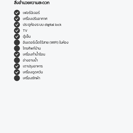
สิ่งอำนวยความสะดวก
เฟอร์นิเจอร์
เครื่องปรับอากาศ
ประตูห้องระบบ digital lock
TV
ตู้เย็น
อินเตอร์เน็ตไร้สาย (WIFI) ในห้อง
โทรศัพท์บ้าน
เครื่องทำน้ำร้อน
อ่างอาบน้ำ
เตาปรุงอาหาร
เครื่องดูดควัน
เครื่องซักผ้า