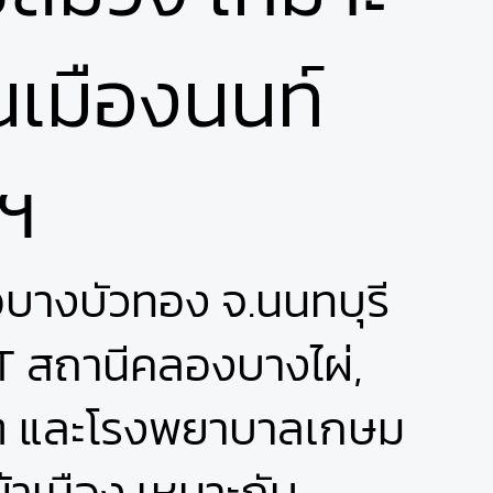
เมืองนนท์
ฯ
อบางบัวทอง จ.นนทบุรี
RT สถานีคลองบางไผ่,
เกต และโรงพยาบาลเกษม
าเมือง เหมาะกับ