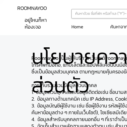
ROOMNAYOO
อยู่ไหนก็หา
ห้องเจอ
ค้นหาจา
Home
นโยบายควา
Roomnayoo เป็นผู้ให้บริการ เว็บไซต์ roomna
โทรศัพท์มือถือ, แท็บเล็ตและแอปพลิเคชันบนมือถือ
ซึ่งเป็นข้อมูลส่วนบุคคล ตามกฎหมายคุ้มครองข้อ
ส่วนตัว
การเก็บรวบรวมข้อมูลส่วนบุคคล
1. ข้อมูลส่วนบุคคลและข้อมูลติดต่อเช่น ชื่อนามสกุล,
2. ข้อมูลทางด้านเทคนิค เช่น IP Address, Cookie I
3. ข้อมูลบัญชีผู้ใช้งาน เช่น ชื่อผู้ใช้งาน รหัสผ
ค้นหาข้อมูลต่าง ๆ ภายในเว็บไซต์), โซเซียลมีเด
4. ข้อมูลสำหรับบุคคลภายนอกอื่น ๆ ที่เราจำเป
5. จัดเก็บสำเนาหลักฐานแสดงตัวตน เช่น สำเนา