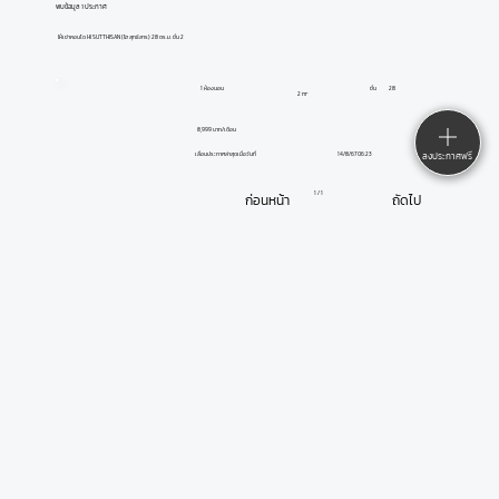
พบข้อมูล 1 ประกาศ
ให้เช่าคอนโด HI SUTTHISAN (ไฮ สุทธิสาร) 28 ตร.ม. ชั้น 2
1 ห้องนอน
ชั้น
28
2 m²
8,999 บาท/เดือน
14/8/67 06:23
ลงประกาศฟรี
เลื่อนประกาศล่าสุดเมื่อวันที่
1 / 1
ก่อนหน้า
ถัดไป