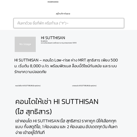
ROOMNAYOO
อยู่ไหนก็หาห้องเจอ
HI SUTTHISAN
ไฮ สุทธิสาร
แขวงสามเสนนอก เขตห้วยขวาง กรุงเทพมหานคร 10310
HI SUTTHISAN – คอนโด Low-rise ห่าง MRT สุทธิสาร เพียง 500 
ม. เริ่มต้น 8,000 บ./ด. พร้อมฟิตเนส ล็อบบี้ดีไซน์ทันสมัย และระบบ
รักษาความปลอดภัย
คอนโดให้เช่า HI SUTTHISAN (ไฮ สุทธิสาร)
ขายคอนโด HI SUTTHISAN (ไฮ สุทธิสาร)
คอนโดให้เช่า HI SUTTHISAN
(ไฮ สุทธิสาร)
เช่าคอนโด HI SUTTHISAN (ไฮ สุทธิสาร) ราคาถูก มีให้เลือกทุก
แบบ ทั้งสตูดิโอ, 1 ห้องนอน และ 2 ห้องนอน อัปเดตทุกวัน ค้นหา
ง่าย เข้าอยู่ได้ทันที