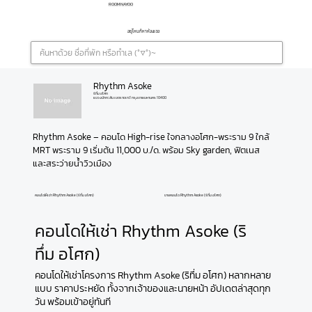
ROOMNAYOO
อยู่ไหนก็หาห้องเจอ
Rhythm Asoke
ริทึ่ม อโศก
แขวงมักกะสัน เขตราชเทวี กรุงเทพมหานคร 10400
Rhythm Asoke – คอนโด High-rise ใจกลางอโศก-พระราม 9 ใกล้ 
MRT พระราม 9 เริ่มต้น 11,000 บ./ด. พร้อม Sky garden, ฟิตเนส 
และสระว่ายน้ำวิวเมือง
คอนโดให้เช่า Rhythm Asoke (ริทึ่ม อโศก)
ขายคอนโด Rhythm Asoke (ริทึ่ม อโศก)
คอนโดให้เช่า Rhythm Asoke (ริ
ทึ่ม อโศก)
คอนโดให้เช่าโครงการ Rhythm Asoke (ริทึ่ม อโศก) หลากหลาย
แบบ ราคาประหยัด ทั้งจากเจ้าของและนายหน้า อัปเดตล่าสุดทุก
วัน พร้อมเข้าอยู่ทันที