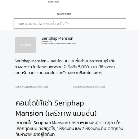
ROOMNAYOO
อยู่ไหนก็หาห้องเจอ
Seriphap Mansion
เสรีภาพ แมนชั่น
แขวงแสมดำ เขตบางขุนเทียน กรุงเทพมหานคร 10150
Seriphap Mansion – คอนโดแบบแมนชั่นย่านประชาราษฎร์ เดิน
ทางสะดวก ใกล้สะพานพระราม 7 เริ่มต้น 5,000 บ./ด. มีที่จอดรถ 
ระบบรักษาความปลอดภัย และร้านสะดวกซื้อในโครงการ
คอนโดให้เช่า Seriphap Mansion (เสรีภาพ แมนชั่น)
ขายคอนโด Seriphap Mansion (เสรีภาพ แมนชั่น)
คอนโดให้เช่า Seriphap
Mansion (เสรีภาพ แมนชั่น)
เช่าคอนโด Seriphap Mansion (เสรีภาพ แมนชั่น) ราคาถูก มีให้
เลือกทุกแบบ ทั้งสตูดิโอ, 1 ห้องนอน และ 2 ห้องนอน อัปเดตทุกวัน
ค้นหาง่าย เข้าอยู่ได้ทันที