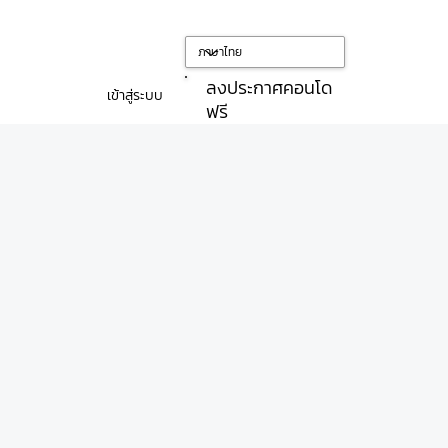
ลงประกาศคอนโด
เข้าสู่ระบบ
ฟรี