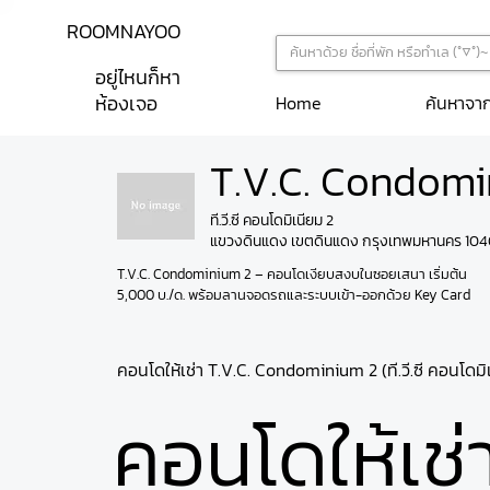
ROOMNAYOO
อยู่ไหนก็หา
ห้องเจอ
ค้นหาจา
Home
T.V.C. Condomi
ที.วี.ซี คอนโดมิเนียม 2
แขวงดินแดง เขตดินแดง กรุงเทพมหานคร 10
T.V.C. Condominium 2 – คอนโดเงียบสงบในซอยเสนา เริ่มต้น 
5,000 บ./ด. พร้อมลานจอดรถและระบบเข้า-ออกด้วย Key Card
คอนโดให้เช่า T.V.C. Condominium 2 (ที.วี.ซี คอนโดมิ
คอนโดให้เช่า