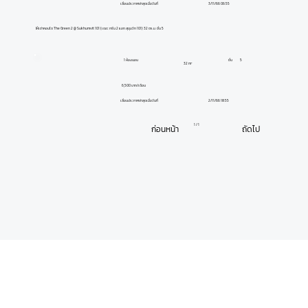
3/11/66 06:55
เลื่อนประกาศล่าสุดเมื่อวันที่
ให้เช่าคอนโด The Green 2 @ Sukhumvit 101 (เดอะ กรีน 2 แอท สุขุมวิท 101) 32 ตร.ม. ชั้น 5
1 ห้องนอน
ชั้น
5
32 m²
6,500 บาท/เดือน
2/11/66 18:55
เลื่อนประกาศล่าสุดเมื่อวันที่
1 / 1
ก่อนหน้า
ถัดไป