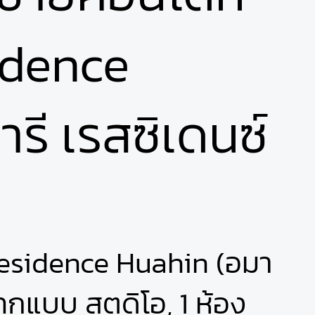
idence
รี เรสซิเดนซ์
esidence Huahin (อมา
 ทุกแบบ สตูดิโอ, 1 ห้อง