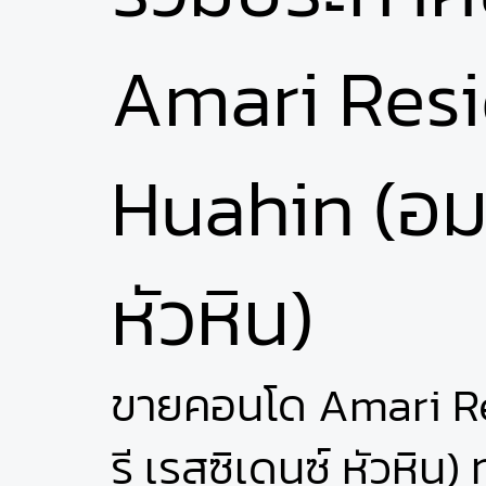
Amari Res
Huahin (อมา
หัวหิน)
ขายคอนโด Amari R
รี เรสซิเดนซ์ หัวหิน)