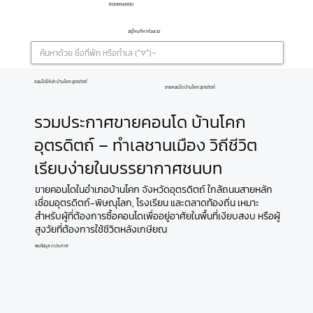
ROOMNAYOO
อยู่ไหนก็หาห้องเจอ
คอนโดให้เช่า บ้านโคก อุตรดิตถ์
ขายคอนโด บ้านโคก อุตรดิตถ์
รวมประกาศขายคอนโด บ้านโคก
อุตรดิตถ์ – ทำเลชานเมือง วิถีชีวิต
เรียบง่ายในบรรยากาศชนบท
ขายคอนโดในอำเภอบ้านโคก จังหวัดอุตรดิตถ์ ใกล้ถนนสายหลัก
เชื่อมอุตรดิตถ์-พิษณุโลก, โรงเรียน และตลาดท้องถิ่น เหมาะ
สำหรับผู้ที่ต้องการซื้อคอนโดเพื่ออยู่อาศัยในพื้นที่เงียบสงบ หรือผู้
สูงวัยที่ต้องการใช้ชีวิตหลังเกษียณ
พบข้อมูล 0 ประกาศ