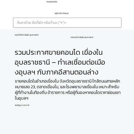
ROOMNAYOO
อยู่ไหนก็หาห้องเจอ
คอนโดให้เช่า เขื่องใน อุบลราชธานี
ขายคอนโด เขื่องใน อุบลราชธานี
รวมประกาศขายคอนโด เขื่องใน
อุบลราชธานี – ทำเลเชื่อมต่อเมือ
งอุบลฯ กับภาคอีสานตอนล่าง
ขายคอนโดในอำเภอเขื่องใน จังหวัดอุบลราชธานี ใกล้ถนนสายหลัก
หมายเลข 23, ตลาดเขื่องใน, และโรงพยาบาลเขื่องใน เหมาะสำหรับ
ผู้ที่ทำงานในท้องถิ่น ข้าราชการ หรือผู้ที่มองหาคอนโดราคาย่อมเยา
ในอุบลฯ
พบข้อมูล 0 ประกาศ