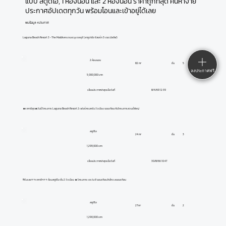
แบบ สตูดิโอ, 1 ห้องนอน และ 2 ห้องนอน ราคาถูกที่สุด ค้นหาง่าย
ประกาศอัปเดตทุกวัน พร้อมโอนและเข้าอยู่ได้เลย
พบข้อมูล 4 ประกาศ
Laguna Beach Resort 3 - The Maldives บางละมุง ชลบุรี (ลากูน่าบีช รีสอร์ท 3 เดอะมัลดีฟ)
2 ห้องนอน
ชั้น
5
82 m²
ลงประกาศฟรี
5,000,000 บาท
8/4/69 12:39
เลื่อนประกาศล่าสุดเมื่อวันที่
🔥ราคาดีสุด🔥วันนี้ โครงการ Laguna Beach Resort 2 เฟอร์ครบครัน วิวเมือง จอมเทียน กับโครงการสวนน้ำใหญ่
สตูดิโอ
ชั้น
3
24 m²
1,299,000 บาท
30/8/66 10:47
เลื่อนประกาศล่าสุดเมื่อวันที่
!!!รีบเลย⭐️⭐️ราคาดีๆ⭐️⭐️ ห้องสตูดิโอ ชั้น 2 วิวเมือง 🔥 โครงการ เชเว่น ซี จอมเทียน ใกล้ทะเลจอมเทียน
สตูดิโอ
ชั้น
2
27 m²
1,290,000 บาท