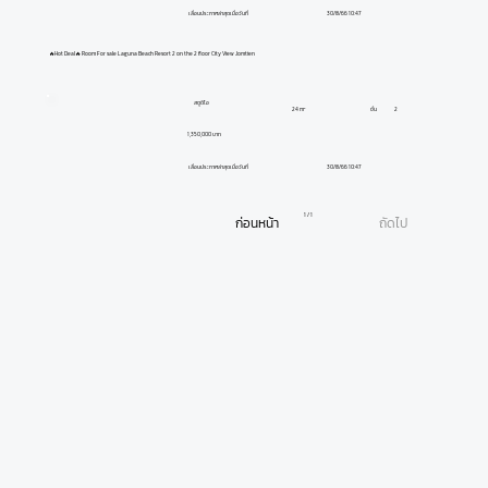
30/8/66 10:47
เลื่อนประกาศล่าสุดเมื่อวันที่
🔥Hot Deal🔥 Room For sale Laguna Beach Resort 2 on the 2 floor City View Jomtien
สตูดิโอ
ชั้น
2
24 m²
1,350,000 บาท
30/8/66 10:47
เลื่อนประกาศล่าสุดเมื่อวันที่
1 / 1
ก่อนหน้า
ถัดไป