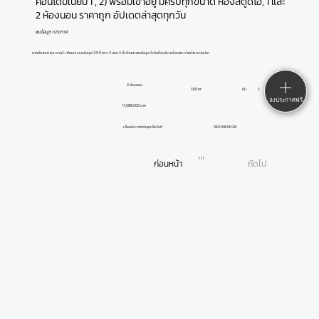
คอนโดมิเนียม 1 , 2) พร้อมเข้าอยู่ มีครบทุกขนาด ห้องสตูดิโอ, 1 และ
2 ห้องนอน ราคาถูก อัปเดตล่าสุดทุกวัน
พบข้อมูล 1 ประกาศ
ขายมัณฑนา พระราม2-เทียนทะเล หลังมุม 129.9 ตรว 4 นอน 4 น้ำ บ้านสวยหลังมุม บิ้วอินทั้งหลัง พร้อมสระว่ายน้ำและบ่อปลา
4 ห้องนอน
ชั้น
2
300 m²
ลงประกาศฟรี
11,688,000 บาท
18/2/68 06:28
เลื่อนประกาศล่าสุดเมื่อวันที่
1 / 1
ก่อนหน้า
ถัดไป