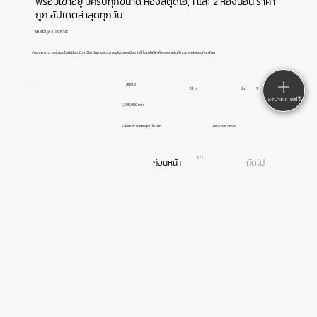
พร้อมเข้าอยู่ มีครบทุกขนาด ห้องสตูดิโอ, 1 และ 2 ห้องนอน ราคา
ถูก อัปเดตล่าสุดทุกวัน
พบข้อมูล 1 ประกาศ
รัชอาภา ทาวเวอร์ คอนโดมิเนียม รัชดา36 เดินทางสะดวก อยู่ใจกลางเมือง ใกล้ทั้งรถไฟฟ้า ห้างสรรพสินค้า และแหล่งของกินเพียบ
สตูดิโอ
ชั้น
7
32 m²
ลงประกาศฟรี
1,290,000 บาท
28/11/68 18:54
เลื่อนประกาศล่าสุดเมื่อวันที่
1 / 1
ก่อนหน้า
ถัดไป