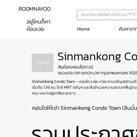
ROOMNAYOO
อยู่ไหนก็หา
ห้องเจอ
ค้นหาจา
Home
Sinmankong C
สินมั่นคงคอนโดทาวน์
แขวงประเวศ เขตประเวศ กรุงเทพมหานคร 102
Sinmankong Condo Town – คอนโด Low-rise ย่านจรัญสนิทวงศ์ 
เริ่มต้น 1.39 ลบ. ใกล้ MRT จรัญฯ และสิ่งอำนวยความสะดวกพื้นฐาน
ครบ เหมาะอยู่อาศัยระยะยาว
คอนโดให้เช่า Sinmankong Condo Town (สินมั
รวมประกาศ