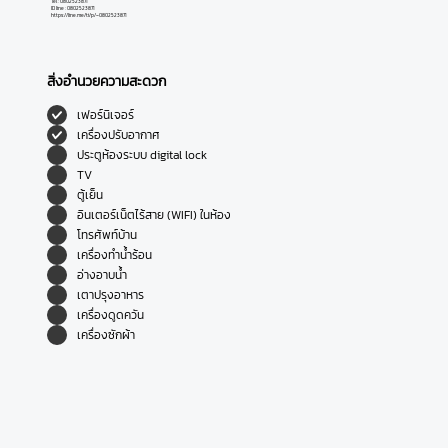
Tel : 0802523871
ID line : 0802523871
https://line.me/ti/p/~0802523871
สิ่งอำนวยความสะดวก
เฟอร์นิเจอร์
เครื่องปรับอากาศ
ประตูห้องระบบ digital lock
TV
ตู้เย็น
อินเตอร์เน็ตไร้สาย (WIFI) ในห้อง
โทรศัพท์บ้าน
เครื่องทำน้ำร้อน
อ่างอาบน้ำ
เตาปรุงอาหาร
เครื่องดูดควัน
เครื่องซักผ้า