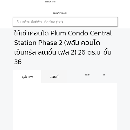
ROOMNAYOO
อยู่ไหนก็หาห้องเจอ
ให้เช่าคอนโด Plum Condo Central
Station Phase 2 (พลัม คอนโด
เซ็นทรัล สเตชั่น เฟส 2) 26 ตร.ม. ชั้น
36
เข้าชม :
23
รูปภาพ
แผนที่