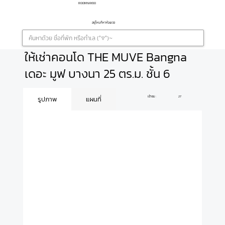
ROOMNAYOO
อยู่ไหนก็หาห้องเจอ
ให้เช่าคอนโด THE MUVE Bangna
เดอะ มูฟ บางนา 25 ตร.ม. ชั้น 6
เข้าชม :
27
รูปภาพ
แผนที่