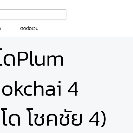
ก
ติดต่อเวป
นโดPlum
okchai 4
โด โชคชัย 4)