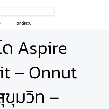
ก
ติดต่อเวป
นโด Aspire
t – Onnut
ุขุมวิท –