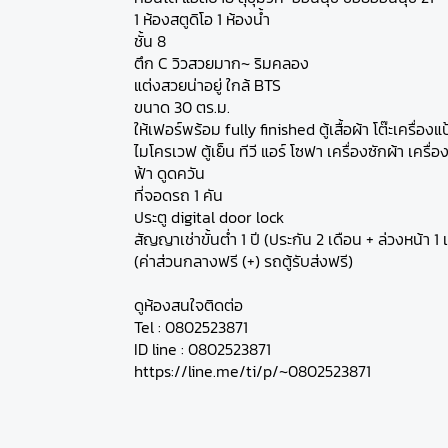
1 ห้องสตูดิโอ 1 ห้องน้ำ
ชั้น 8
ตึก C วิวสวยมาก~ ริมคลอง
แต่งสวยน่าอยู่ ใกล้ BTS
ขนาด 30 ตร.ม.
ให้เฟอร์พร้อม fully finished ตู้เสื้อผ้า โต๊ะเครื่องแ
ไมโครเวฟ ตู้เย็น ทีวี แอร์ โซฟา เครื่องซักผ้า เครื่
ฟ้า ดูดควัน
ที่จอดรถ 1 คัน
ประตู digital door lock
สัญญาเช่าขั้นต่ำ 1 ปี (ประกัน 2 เดือน + ล่วงหน้า 1 
(ค่าส่วนกลางฟรี (+) รถตู้รับส่งฟรี)
ดูห้องสนใจติดต่อ
Tel : 0802523871
ID line : 0802523871
https://line.me/ti/p/~0802523871