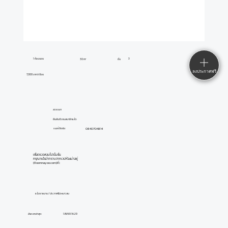
1 ห้องนอน
3
30 m²
ชั้น
ลงประกาศฟรี
7,000 บาท/เดือน
สวรรยา
ยืนยันตัวตนสมาชิกแล้ว
0840704814
เบอร์ติดต่อ:
เพื่อตรวจสอบโปรโมชั่น
กรุณาแจ้งว่าทราบจากเวปห้องน่าอยู่
(Roomnayoo.com)ค่ะ
แจ้งรายงาน / ประกาศไม่เหมาะสม
อัพเดทล่าสุด:
1/8/69 16:29