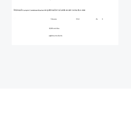
ให้เช่าคอนโด Lumpini Condotown Ekachai 48 ลุมพินี คอนโดทาวน์ เอกชัย 48 เฟส 1 34 ตรม ชั้น 6-1698
1 ห้องนอน
ชั้น
6
34 m²
8,000 บาท/เดือน
อยู่ในโครงการเดียวกัน
เงื่อนไข ·
ความเป็นส่วนตัว ·