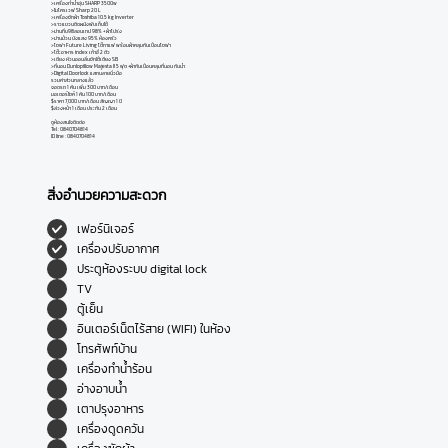
>เครื่องทำน้ำอุ่น SHARP 3500w
>ไมโครเวฟ Sharp 20 L
>เครื่องซักผ้า Toshiba 10.5 kg Inverter
>ราวแขวนติดผนังพับเก็บได้
>ม่านทึบ98ลอนเทป 98% + ผ้าโปร่ง
>ม่านม้วน บังแสง 95% ห้องครัว
>โซฟา Future Living โต๊กาแฟ พร้อมผ้าคลุมกันเปื้อนโซฟา
>โต๊ะอาหาร index เก้าอี้ 2 ตัว
>เตียง หัวนออนลิ้นชักใต้เตียง SB
>ที่นอน Dunlopillow Majesta II 5 ฟุต +ผ้ากันเปื้อนคลุมที่นอน กันน้ำ
>Digital Doorlock แสกนลายนิ้วมือ
รวมค่าส่วนกลางแล้ว
จอดรถ 1 คัน เพิ่ม 300 บาท/เดือน
มอเตอร์ไซค์ 1 คัน 100 บาท/เดือน
$ราคา 7,000 บาท/เดือน สัญญา 1 ปี
$ล่วงหน้า 1 เดือน ประกัน 2 เดือน
ดูห้องสนใจติดต่อ
Tel : 0840704814
ID line : 0840704814
สิ่งอำนวยความสะดวก
เฟอร์นิเจอร์
เครื่องปรับอากาศ
ประตูห้องระบบ digital lock
TV
ตู้เย็น
อินเตอร์เน็ตไร้สาย (WIFI) ในห้อง
โทรศัพท์บ้าน
เครื่องทำน้ำร้อน
อ่างอาบน้ำ
เตาปรุงอาหาร
เครื่องดูดควัน