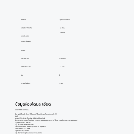
ราคาเช่า
7,000 บาท/เดือน
เงินมัดจำ/ประกัน:
2 เดือน
1 เดือน
จ่ายล่วงหน้า:
ลายละเอียดห้อง
อาคาร:
ประเภทห้อง:
1 ห้องนอน
ห้อง
1
จำนวนห้องนอน:
ชั้น:
3
ขนาดพื้นที่ห้อง:
30 m²
ข้อมูลห้องโดยละเอียด
ค่าเช่า 7000 บาท/เดือน
Lumpini Condo Town Ekkachai 48 ลุมพินี คอนโดทาวน์ เอกชัย 48
ชั้น 3
อาคาร C1 ทิศใต้ มีเครื่องซักผ้า มี Digital Door lock
ห้องสวย 30 ตรม. เครื่องใช้ไฟฟ้าครบ จบแบบไม่ต้องซื้อเอง เฟอร์ บิ๊วอิน + เฟอร์ลอยครบ ๆ ตามนี้เลยจร้า
>SHARP Smart Tv 43 นิ้ว
>ตู้เย็น Sharp Inverter 7.9 คิว
>แอร์ห้องนั่งเล่น Carrier 18,000 BTU Copper 10
>กระจกแต่งหน้า Looms
>ตู้วางทีวี ยกสูง Index
>ตู้เสื้อผ้า 2 ประตูเก็บของเยอะ สะใจ Looms