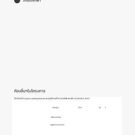
เครื่องซักผ้า
ห้องอื่นๆในโครงการ
ให้เช่าคอนโด Lumpini Condotown Ekachai 48 ลุมพินี คอนโดทาวน์ เอกชัย 48 เฟส 1 30 ตรม ชั้น 3-10370
1 ห้องนอน
ชั้น
3
30 m²
7,000 บาท/เดือน
อยู่ในโครงการเดียวกัน