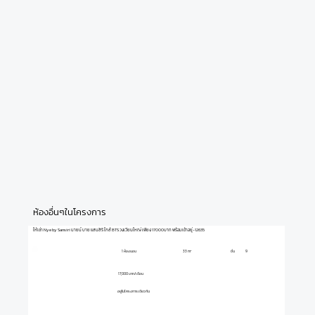
ห้องอื่นๆในโครงการ
ให้เช่า Nye by Sansiri นายน์ บาย แสนสิริ ใกล้ BTS วงเวียนใหญ่ เพียง 17000บาท พร้อมเข้าอยู่-12635
1 ห้องนอน
ชั้น
9
33 m²
17,000 บาท/เดือน
อยู่ในโครงการเดียวกัน