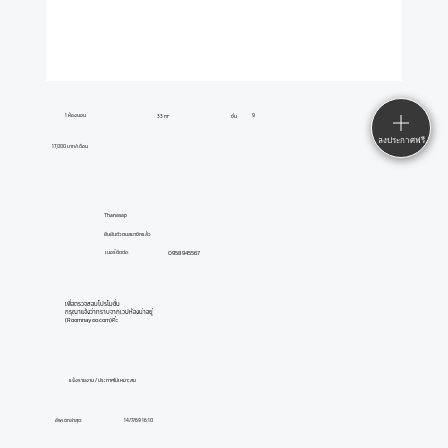
1 ห้องนอน
9
33 m²
ชั้น
ลงประกาศฟรี
17,000 บาท/เดือน
Thanasap
ยืนยันตัวตนสมาชิกแล้ว
0958945567
เบอร์ติดต่อ:
เพื่อตรวจสอบโปรโมชั่น
กรุณาแจ้งว่าทราบจากเวปห้องน่าอยู่
(Roomnayoo.com)ค่ะ
แจ้งรายงาน / ประกาศไม่เหมาะสม
อัพเดทล่าสุด:
14/7/69 16:10