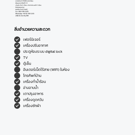
ราคาค่าเช่า 17,500 บาท/เดือน
สัญญาเช่าขั้นต่ำ 1 ปี
เงินประกัน 2 เดือน + ค่าเช่าล่วงหน้า 1 เดือน
ติดต่อสอบถาม
:
คุณไกรวัฒน์ (Jack)
โทร: 080-598-2695
WhatsApp: +66 82 496 5265
LINE ID: eternity789
สิ่งอำนวยความสะดวก
เฟอร์นิเจอร์
เครื่องปรับอากาศ
ประตูห้องระบบ digital lock
TV
ตู้เย็น
อินเตอร์เน็ตไร้สาย (WIFI) ในห้อง
โทรศัพท์บ้าน
เครื่องทำน้ำร้อน
อ่างอาบน้ำ
เตาปรุงอาหาร
เครื่องดูดควัน
เครื่องซักผ้า