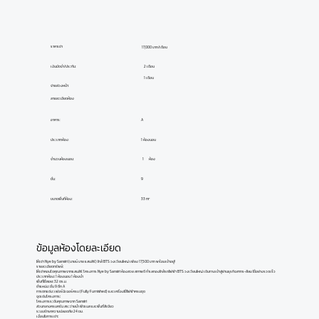
ราคาเช่า
17,000 บาท/เดือน
เงินมัดจำ/ประกัน:
2 เดือน
1 เดือน
จ่ายล่วงหน้า:
ลายละเอียดห้อง
อาคาร:
A
ประเภทห้อง:
1 ห้องนอน
ห้อง
1
จำนวนห้องนอน:
ชั้น:
9
ขนาดพื้นที่ห้อง:
33 m²
ข้อมูลห้องโดยละเอียด
ให้เช่า Nye by Sansiri (นายน์ บาย แสนสิริ) ใกล้ BTS วงเวียนใหญ่ เพียง 17,500 บาท พร้อมเข้าอยู่!
รายละเอียดทรัพย์
:
ให้เช่าคอนโดคุณภาพจากแสนสิริ โครงการ Nye by Sansiri ห้องสวย สภาพดี ทำเลทองใกล้รถไฟฟ้า BTS วงเวียนใหญ่ เดินทางเข้าสู่ย่านธุรกิจสาทร-สีลม ได้อย่างรวดเร็ว
ประเภทห้อง
:
1 ห้องนอน 1 ห้องน้ำ
พื้นที่ใช้สอย
:
32 ตร.ม.
ตำแหน่ง
:
ชั้น 9 ตึก A
การตกแต่ง
:
เฟอร์นิเจอร์ครบ (Fully Furnished) และเครื่องใช้ไฟฟ้าครบชุด
จุดเด่นโครงการ
:
โครงการระดับคุณภาพจาก Sansiri
ส่วนกลางครบครัน สระว่ายน้ำ ฟิตเนส และพื้นที่สีเขียว
ระบบรักษาความปลอดภัย 24 ชม.
เงื่อนไขการเช่า
: