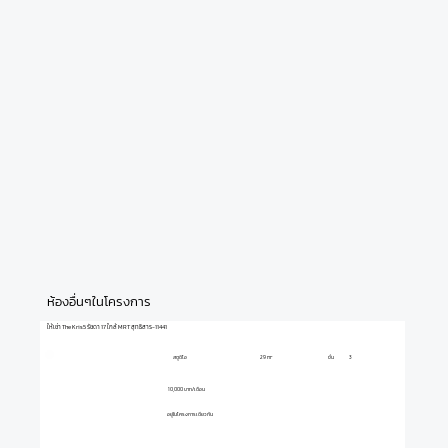
ห้องอื่นๆในโครงการ
ให้เช่า The Kris5 รัชดา 17 ใกล้ MRT สุทธิสาร-11441
สตูดิโอ
ชั้น
3
29 m²
10,000 บาท/เดือน
อยู่ในโครงการเดียวกัน