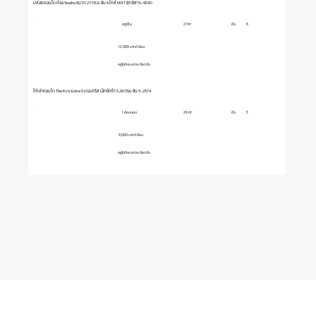
ปล่อยคอนโด ห้อง Studio ขนาด 27 ตร ม ชั้น 6 ใกล้ MRT สุทธิสาร-9530
สตูดิโอ
ชั้น
6
27 m²
12,000 บาท/เดือน
อยู่ในโครงการเดียวกัน
ให้เช่าคอนโด The Kris Extra 5 เดอะคริส เอ็กซ์ตร้า 5 26 ตรม ชั้น 5-2574
1 ห้องนอน
ชั้น
5
26 m²
9,000 บาท/เดือน
อยู่ในโครงการเดียวกัน