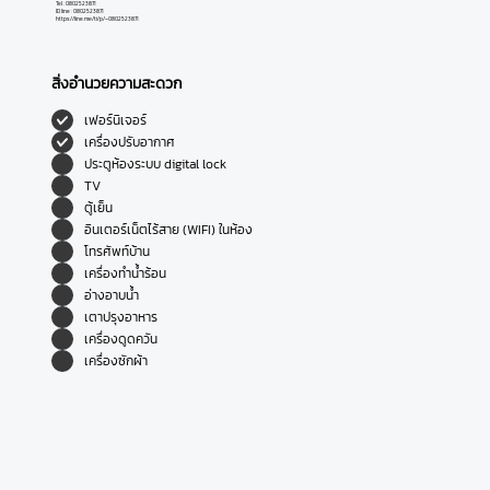
Tel : 0802523871
ID line : 0802523871
https://line.me/ti/p/~0802523871
สิ่งอำนวยความสะดวก
เฟอร์นิเจอร์
เครื่องปรับอากาศ
ประตูห้องระบบ digital lock
TV
ตู้เย็น
อินเตอร์เน็ตไร้สาย (WIFI) ในห้อง
โทรศัพท์บ้าน
เครื่องทำน้ำร้อน
อ่างอาบน้ำ
เตาปรุงอาหาร
เครื่องดูดควัน
เครื่องซักผ้า