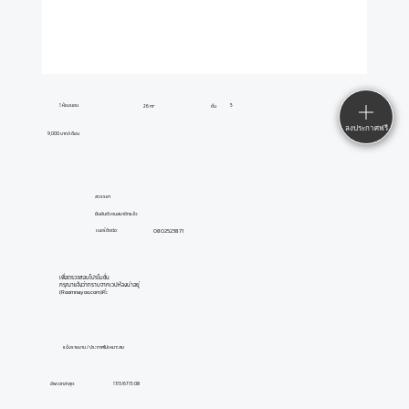
1 ห้องนอน
5
26 m²
ชั้น
ลงประกาศฟรี
9,000 บาท/เดือน
สวรรยา
ยืนยันตัวตนสมาชิกแล้ว
0802523871
เบอร์ติดต่อ:
เพื่อตรวจสอบโปรโมชั่น
กรุณาแจ้งว่าทราบจากเวปห้องน่าอยู่
(Roomnayoo.com)ค่ะ
แจ้งรายงาน / ประกาศไม่เหมาะสม
อัพเดทล่าสุด:
17/3/67 15:08