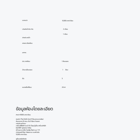
ราคาเช่า
9,000 บาท/เดือน
เงินมัดจำ/ประกัน:
2 เดือน
1 เดือน
จ่ายล่วงหน้า:
ลายละเอียดห้อง
อาคาร:
ประเภทห้อง:
1 ห้องนอน
ห้อง
1
จำนวนห้องนอน:
ชั้น:
5
ขนาดพื้นที่ห้อง:
26 m²
ข้อมูลห้องโดยละเอียด
ค่าเช่า 9000 บาท/เดือน
คอนโด The Kris5 รัชดา17 ห้องสวย แต่งใหม่
ห้องขนาด 26 ตรม. ชั้น 5 ฝั่งตะวันออก
เฟอนิเจอร์ครบ
เครื่องใช้ไฟฟ้า แอร์ ทีวี น้ำอุ่น ตู้เย็น เครื่องซักผ้า
ใกล้ MRT สุทธิสาร 500ม.
มีร้านสะดวกซื้อ Family Mart และ 7-11
ปากซอยมี Max Value และ แมคโดนัล
9,000 บาท/เดือน
ดูห้องสนใจติดต่อ