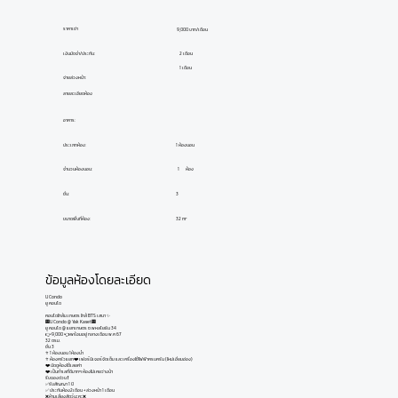
ราคาเช่า
9,000 บาท/เดือน
เงินมัดจำ/ประกัน:
2 เดือน
1 เดือน
จ่ายล่วงหน้า:
ลายละเอียดห้อง
อาคาร:
ประเภทห้อง:
1 ห้องนอน
ห้อง
1
จำนวนห้องนอน:
ชั้น:
3
ขนาดพื้นที่ห้อง:
32 m²
ข้อมูลห้องโดยละเอียด
U Condo
ยู คอนโด
คอนโดใกล้ม.เกษตร ใกล้ BTS เสนา ✨
🏢U Condo @ Yak Kaset🏢
ยู คอนโด @ แยกเกษตร ซ.พหลโยธิน 34
👉 9,000 👈 พร้อมอยู่ กลางเดือน พ.ค 67
32 ตรม.
ชั้น 3
⭐ 1 ห้องนอน 1ห้องน้ำ
⭐ ห้องครัวแยก❤️ เฟอร์นิเจอร์จัดเต็ม และเครื่องใช้ไฟฟ้าครบครัน (ใหม่เอี่ยมอ่อง​)​
❤️ นัดดูห้องได้เลยค่า
❤️ เป็นทำเลที่ดีมากๆ ห้องไม่เคยว่างน้า
รีบจองด่วน ❗
✅️รับสัญญา 1 ปี
✅ ประกันห้อง2เดือน + ล่วงหน้า 1 เดือน
❌️ห้ามเลี้ยงสัตว์นะคะ❌️