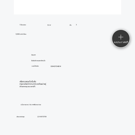
1 ห้องนอน
3
32 m²
ชั้น
9,000 บาท/เดือน
ลงประกาศฟรี
ปิยมาศ
ยืนยันตัวตนสมาชิกแล้ว
0840704814
เบอร์ติดต่อ:
เพื่อตรวจสอบโปรโมชั่น
กรุณาแจ้งว่าทราบจากเวปห้องน่าอยู่
(Roomnayoo.com)ค่ะ
แจ้งรายงาน / ประกาศไม่เหมาะสม
อัพเดทล่าสุด:
22/4/67 07:18