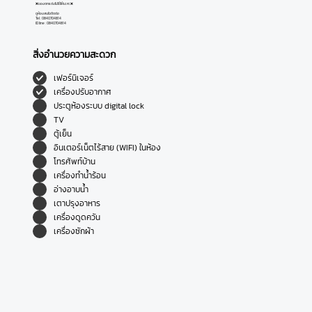
❌ของตกแต่งไม่ได้ให้นะคะ❌
ดูห้องสนใจติดต่อ
Tel : 0840704814
ID line : 0840704814
สิ่งอำนวยความสะดวก
เฟอร์นิเจอร์
เครื่องปรับอากาศ
ประตูห้องระบบ digital lock
TV
ตู้เย็น
อินเตอร์เน็ตไร้สาย (WIFI) ในห้อง
โทรศัพท์บ้าน
เครื่องทำน้ำร้อน
อ่างอาบน้ำ
เตาปรุงอาหาร
เครื่องดูดควัน
เครื่องซักผ้า