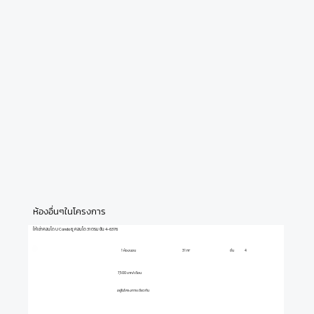
ห้องอื่นๆในโครงการ
ให้เช่าคอนโด U Condo ยู คอนโด 31 ตรม ชั้น 4-6376
1 ห้องนอน
ชั้น
4
31 m²
7,500 บาท/เดือน
อยู่ในโครงการเดียวกัน