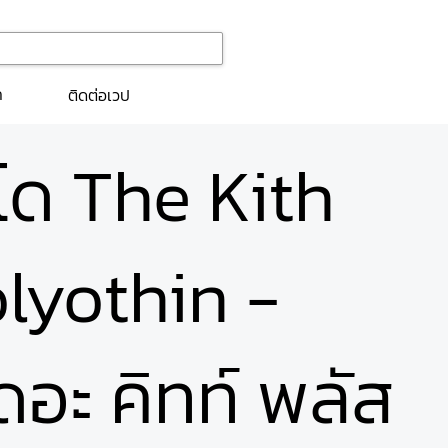
ก
ติดต่อเวป
นโด The Kith
lyothin -
ดอะ คิทท์ พลัส