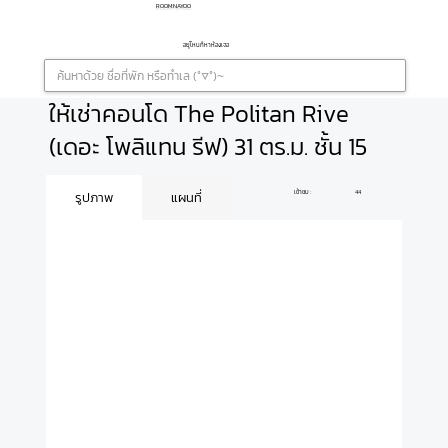
ROOMNAYOO
อยู่ไหนก็หาห้องเจอ
ให้เช่าคอนโด The Politan Rive
(เดอะ โพลิแทน รีฟ) 31 ตร.ม. ชั้น 15
เข้าชม :
44
รูปภาพ
แผนที่