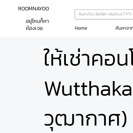
ROOMNAYOO
อยู่ไหนก็หา
ห้องเจอ
ค้นหาจา
Home
ให้เช่าคอ
Wutthakat
วุฒากาศ) 2