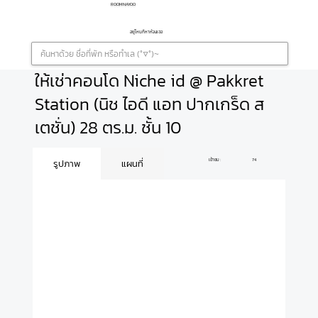
ROOMNAYOO
อยู่ไหนก็หาห้องเจอ
ให้เช่าคอนโด Niche id @ Pakkret
Station (นิช ไอดี แอท ปากเกร็ด ส
เตชั่น) 28 ตร.ม. ชั้น 10
เข้าชม :
74
รูปภาพ
แผนที่