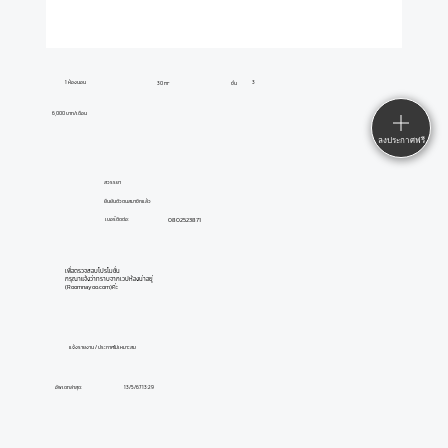
1 ห้องนอน
3
30 m²
ชั้น
6,000 บาท/เดือน
ลงประกาศฟรี
สวรรยา
ยืนยันตัวตนสมาชิกแล้ว
0802523871
เบอร์ติดต่อ:
เพื่อตรวจสอบโปรโมชั่น
กรุณาแจ้งว่าทราบจากเวปห้องน่าอยู่
(Roomnayoo.com)ค่ะ
แจ้งรายงาน / ประกาศไม่เหมาะสม
อัพเดทล่าสุด:
13/5/67 13:29