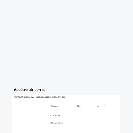
ห้องอื่นๆในโครงการ
ให้เช่าคอนโด The Midd Bangyai เดอะ มิดด์ บางใหญ่ 30 ตรม ชั้น 4-8618
1 ห้องนอน
ชั้น
4
30 m²
6,000 บาท/เดือน
อยู่ในโครงการเดียวกัน