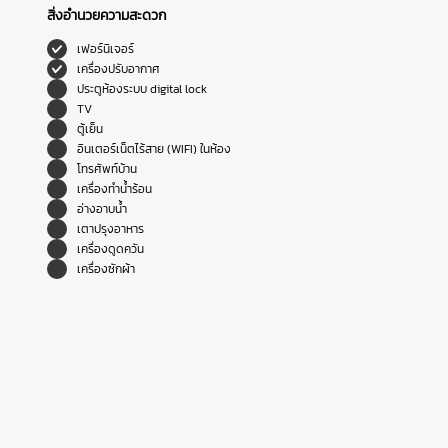
สิ่งอำนวยความสะดวก
เฟอร์นิเจอร์
เครื่องปรับอากาศ
ประตูห้องระบบ digital lock
TV
ตู้เย็น
อินเตอร์เน็ตไร้สาย (WIFI) ในห้อง
โทรศัพท์บ้าน
เครื่องทำน้ำร้อน
อ่างอาบน้ำ
เตาปรุงอาหาร
เครื่องดูดควัน
เครื่องซักผ้า