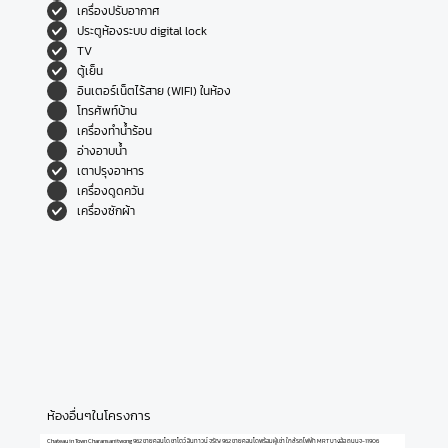
เครื่องปรับอากาศ
ประตูห้องระบบ digital lock
TV
ตู้เย็น
อินเตอร์เน็ตไร้สาย (WIFI) ในห้อง
โทรศัพท์บ้าน
เครื่องทำน้ำร้อน
อ่างอาบน้ำ
เตาปรุงอาหาร
เครื่องดูดควัน
เครื่องซักผ้า
ห้องอื่นๆในโครงการ
Chateau in Town Charansanitwong 962 ขายคอนโด ชาโตว์ อินทาวน์ จรัญ 962 ขายคอนโดพร้อมผู้เช่า ใกล้รถไฟฟ้า MRT บางอ้อ ถนนจ-11906