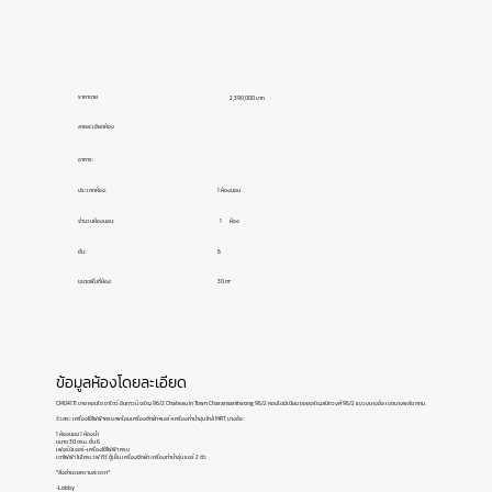
ราคาขาย
2,390,000 บาท
ลายละเอียดห้อง
อาคาร:
ประเภทห้อง:
1 ห้องนอน
ห้อง
1
จำนวนห้องนอน:
ชั้น:
6
ขนาดพื้นที่ห้อง:
30 m²
ข้อมูลห้องโดยละเอียด
CM04171 ขาย คอนโด ชาโตว์ อินทาวน์ จรัญ 96/2 Chateau in Town Charansanitwong 96/2 คอนโดมิเนียม ซอยจรัญสนิทวงศ์ 96/2 แขวงบางอ้อ เขตบางพลัด กทม.
วิวสระ เครื่องใช้ไฟฟ้าครบ+พร้อมเครื่องซักผ้า+แอร์+เครื่องทำน้ำอุ่น ใกล้ MRT บางอ้อ
1 ห้องนอน 1 ห้องน้ำ
ขนาด 30 ตรม. ชั้น 6
เฟอร์นิเจอร์-เครื่องใช้ไฟฟ้า ครบ
เตาไฟฟ้า ไมโครเวฟ ทีวี ตู้เย็น เครื่องซักผ้า เครื่องทำน้ำอุ่น แอร์ 2 ตัว
*สิ่งอำนวยความสะดวก*
-Lobby