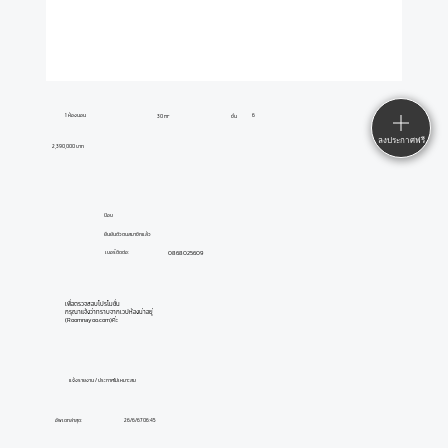
1 ห้องนอน
6
30 m²
ชั้น
ลงประกาศฟรี
2,390,000 บาท
ปีอบ
ยืนยันตัวตนสมาชิกแล้ว
0868025609
เบอร์ติดต่อ:
เพื่อตรวจสอบโปรโมชั่น
กรุณาแจ้งว่าทราบจากเวปห้องน่าอยู่
(Roomnayoo.com)ค่ะ
แจ้งรายงาน / ประกาศไม่เหมาะสม
อัพเดทล่าสุด:
26/6/67 06:45