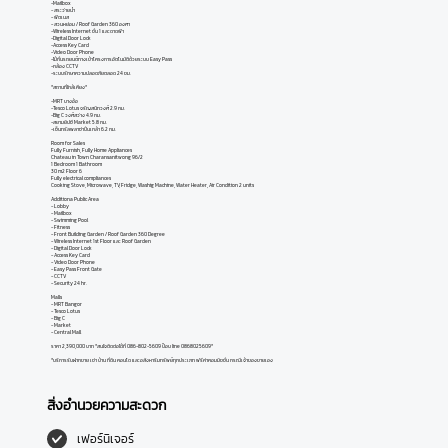
-Mailbox
- สระว่ายน้ำ
- ฟิตเนส
- สวนหย่อม / Roof Garden 360 องศา
-Wireless Internet ชั้น 1 และดาดฟ้า
-Digital Door Lock
-Access Key Card
-Video Door Phone
-ไม้กั้นรถยนต์ทางเข้าโครงการอัตโนมัติด้วยระบบ Easy Pass
-กล้อง CCTV
-ระบบรักษาความปลอดภัยตลอด 24 ชม.
*สถานที่ใกล้เคียง*
-MRT บางอ้อ
-Tesco Lotus จรัญสนิทวงศ์ 2.9 กม.
-Big C วงศ์สว่าง 4.9 กม.
-สยามยิปซี Market 5.8 กม.
-เซ็นทรัลพลาซ่าปิ่นเกล้า 6.2 กม.
Room for Sales
Fully Furnish, Fully Home Appliances
Chateau in Town Charansanitwong 96/2
1 Bedroom 1 Bathroom
30 m2 Floor 6
Fully electrical compliances
Cooking Stove, Microwave, TV, Fridge, Washig Machine, Water Heater, Air Condition 2 units
Additiona Public Area
- Lobby
- Mailbox
- Swimming Pool
- Fitness
- Front Building Garden / Roof Garden 360 Degree
- Wireless Internet 1st Floor และ Roof Garden
- Digital Door Lock
- Access Key Card
- Video Door Phone
- Easy Pass Front Gate
- CCTV
- Security 24 hr.
Malls
- MRT Bangor
- Tesco Lotus
- Big C
- Market
- Central Mall
ราคา 2,390,000 บาท *สนใจติดต่อได้ที่ 086-802-5609 ป๊อบ line 0868025609*
*บริการรับฝากขาย เช่า บ้าน ที่ดิน คอนโด และอสังหาริมทรัพย์ทุกประเภท ฟรีค่าคอมมิชชั่น กรณีเจ้าของขายเอง
สิ่งอำนวยความสะดวก
เฟอร์นิเจอร์