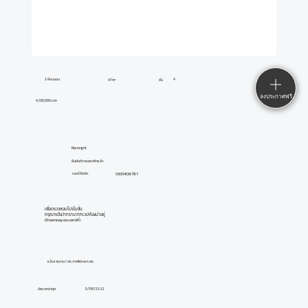
2 ห้องนอน
4
47 m²
ชั้น
ลงประกาศฟรี
4,100,000 บาท
Narongrit
ยืนยันตัวตนสมาชิกแล้ว
0631408787
เบอร์ติดต่อ:
เพื่อตรวจสอบโปรโมชั่น
กรุณาแจ้งว่าทราบจากเวปห้องน่าอยู่
(Roomnayoo.com)ค่ะ
แจ้งรายงาน / ประกาศไม่เหมาะสม
อัพเดทล่าสุด:
5/7/67 23:22