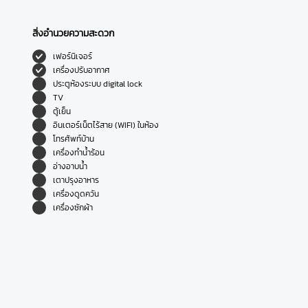
สิ่งอำนวยความสะดวก
เฟอร์นิเจอร์
เครื่องปรับอากาศ
ประตูห้องระบบ digital lock
TV
ตู้เย็น
อินเตอร์เน็ตไร้สาย (WIFI) ในห้อง
โทรศัพท์บ้าน
เครื่องทำน้ำร้อน
อ่างอาบน้ำ
เตาปรุงอาหาร
เครื่องดูดควัน
เครื่องซักผ้า