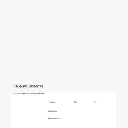
ห้องอื่นๆในโครงการ
ขาย ARISE CONDO 1BED 1BATH 229M-3566
1 ห้องนอน
ชั้น
5
26 m²
2,290,000 บาท
อยู่ในโครงการเดียวกัน