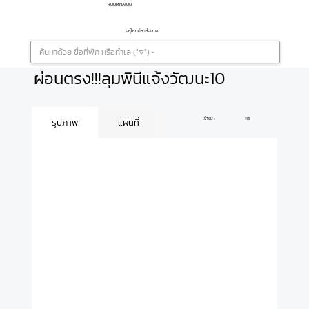
ROOMNAYOO
อยู่ไหนก็หาห้องเจอ
ผ่อนตรง!!!ลุมพินีแจ้งวัฒนะ10
เข้าชม :
116
รูปภาพ
แผนที่