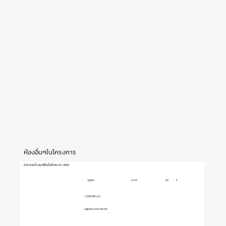
ห้องอื่นๆในโครงการ
ขาย คอนโด ลุมพินีแจ้งวัฒนะ10-3693
สตูดิโอ
ชั้น
5
24 m²
1,599,495 บาท
อยู่ในโครงการเดียวกัน