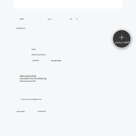
สตูดิโอ
6
24 m²
ชั้น
1,592,000 บาท
ลงประกาศฟรี
คุณปุ้ม
ยืนยันตัวตนสมาชิกแล้ว
0842833469
เบอร์ติดต่อ:
เพื่อตรวจสอบโปรโมชั่น
กรุณาแจ้งว่าทราบจากเวปห้องน่าอยู่
(Roomnayoo.com)ค่ะ
แจ้งรายงาน / ประกาศไม่เหมาะสม
อัพเดทล่าสุด:
2/7/67 04:47