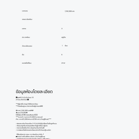
ราคาขาย
1,592,000 บาท
ลายละเอียดห้อง
อาคาร:
A
ประเภทห้อง:
สตูดิโอ
ห้อง
1
จำนวนห้องนอน:
ชั้น:
6
ขนาดพื้นที่ห้อง:
24 m²
ข้อมูลห้องโดยละเอียด
🏢ลุมพินี วิวล์ แจ้งวัฒนะ 10
24 ตรม ตึกA ชั้น 6🏢
***มีผู้เช่าให้ เช่าอยู่ 7,000บาท/เดือน
***ถ้าสนใจอยู่เอง สามารถย้ายผู้เช่าออกให้ได้
💸ราคา 1,592,000 บาท💸💸
🌟ดาวน์ 30,000🌟
💥💥ผ่อน 8,780 ตลอดสัญญา💥💥
****แรกเข้า วางดาวน์ 25,000+1งวดแบงค์
ชำระ ดาวน์25,000+ค่างวด 8,700 บาท (เข้าอยู่ได้เลย)****
✅ผ่อนตรงกับเจ้าของห้อง 3-5 ปี แล้วยื่นกู้เปลี่ยนเป็นชื่อลูกค้าเอง
✅สัญญาถูกต้องรัดกุมทุกฝ่าย ทั้งผู้เช่าซื้อและผู้ขาย
✅สามารถย้ายชื่อเข้าทะเบียนบ้านเป็นเจ้าบ้านได้
✅เรทผ่อนเป็นไปตามดอกเบี้ยธนาคารที่เจ้าของกู้แบงค์มา
📍ใช้แค่บัตรประชาชน + ทะเบียนบ้าน เท่านั้น📍
🛋️เฟอร์+เครื่องใช้ครบ ถือกระเป๋าเข้าอยู่ได้เลย
✨สนใจติดต่อสอบถามหรือนัดดูห้อง Inbox มาได้เลยค่ะ✨