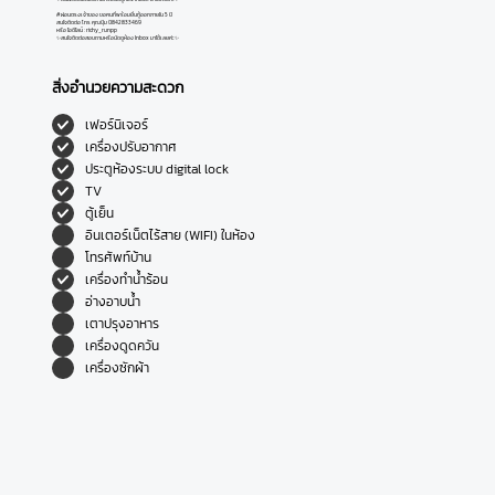
#ผ่อนตรงเจ้าของ ขอคนที่พร้อมยื่นกู้ออกภายใน 5 ปี
สนใจติดต่อ โทร คุณปุ้ม 0842833469
หรือ ไอดีไลน์ : richy_runpp
✨สนใจติดต่อสอบถามหรือนัดดูห้อง Inbox มาได้เลยค่ะ✨
สิ่งอำนวยความสะดวก
เฟอร์นิเจอร์
เครื่องปรับอากาศ
ประตูห้องระบบ digital lock
TV
ตู้เย็น
อินเตอร์เน็ตไร้สาย (WIFI) ในห้อง
โทรศัพท์บ้าน
เครื่องทำน้ำร้อน
อ่างอาบน้ำ
เตาปรุงอาหาร
เครื่องดูดควัน
เครื่องซักผ้า