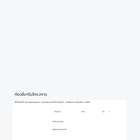
ห้องอื่นๆในโครงการ
ให้เช่าคอนโด The Cube Nawamin – Ramintra เดอะ คิวบ์ นวมินทร์ – รามอินทรา 26 ตรม ชั้น 3-10908
1 ห้องนอน
ชั้น
3
26 m²
7,500 บาท/เดือน
อยู่ในโครงการเดียวกัน