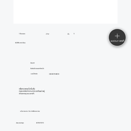
1 ห้องนอน
5
27 m²
ชั้น
ลงประกาศฟรี
8,998 บาท/เดือน
ปิยมาศ
ยืนยันตัวตนสมาชิกแล้ว
0840704814
เบอร์ติดต่อ:
เพื่อตรวจสอบโปรโมชั่น
กรุณาแจ้งว่าทราบจากเวปห้องน่าอยู่
(Roomnayoo.com)ค่ะ
แจ้งรายงาน / ประกาศไม่เหมาะสม
อัพเดทล่าสุด:
8/7/67 07:13