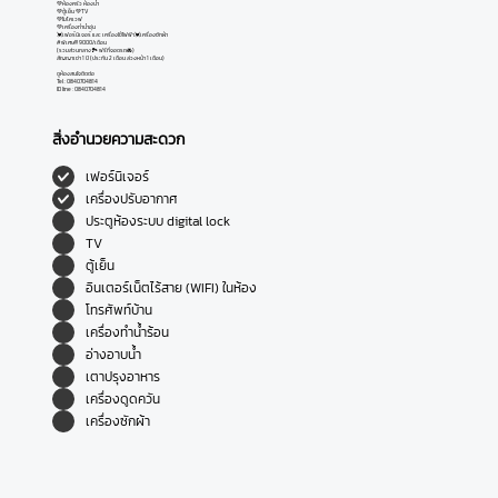
💚ห้องครัว ห้องน้ำ
💚ตู้เย็น 💚TV
💚ไมโคเวฟ
💚เครื่องทำน้ำอุ่น
💓เฟอร์นิเจอร์ และ เครื่องใช้ไฟฟ้า💓เครื่องซักผ้า
#พิเศษ!!! 9000/เดือน
(รวมส่วนกลาง🏞 ฟรีที่จอดรถ🚘)
สัญญาเช่า 1 ปี (ประกัน 2 เดือน ล่วงหน้า 1 เดือน)
ดูห้องสนใจติดต่อ
Tel : 0840704814
ID line : 0840704814
สิ่งอำนวยความสะดวก
เฟอร์นิเจอร์
เครื่องปรับอากาศ
ประตูห้องระบบ digital lock
TV
ตู้เย็น
อินเตอร์เน็ตไร้สาย (WIFI) ในห้อง
โทรศัพท์บ้าน
เครื่องทำน้ำร้อน
อ่างอาบน้ำ
เตาปรุงอาหาร
เครื่องดูดควัน
เครื่องซักผ้า