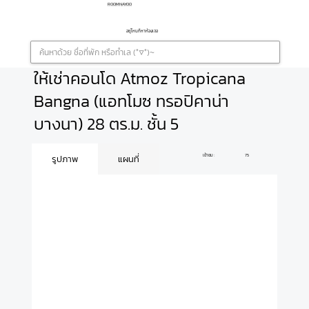
ROOMNAYOO
อยู่ไหนก็หาห้องเจอ
ให้เช่าคอนโด Atmoz Tropicana
Bangna (แอทโมซ ทรอปิคาน่า
บางนา) 28 ตร.ม. ชั้น 5
เข้าชม :
75
รูปภาพ
แผนที่