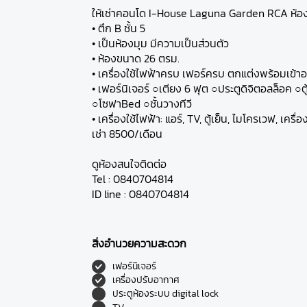
ให้เช่าคอนโด I-House Laguna Garden RCA ห้อง
• ตึก B ชั้น 5
• เป็นห้องมุม มีความเป็นส่วนตัว
• ห้องขนาด 26 ตรม.
• เครื่องใช้ไฟฟ้าครบ เฟอร์ครบ ตกแต่งพร้อมเข้าอย
• เฟอร์นิเจอร์ ○เตียง 6 ฟุต ○ประตูดิจิตอลล็อค ○ตู้เ
○โซฟาBed ○ชั้นวางทีวี
• เครื่องใช้ไฟฟ้า: แอร์, TV, ตู้เย็น, ไมโครเวฟ, เครื่อ
เช่า 8500/เดือน
ดูห้องสนใจติดต่อ
Tel : 0840704814
ID line : 0840704814
สิ่งอำนวยความสะดวก
เฟอร์นิเจอร์
เครื่องปรับอากาศ
ประตูห้องระบบ digital lock