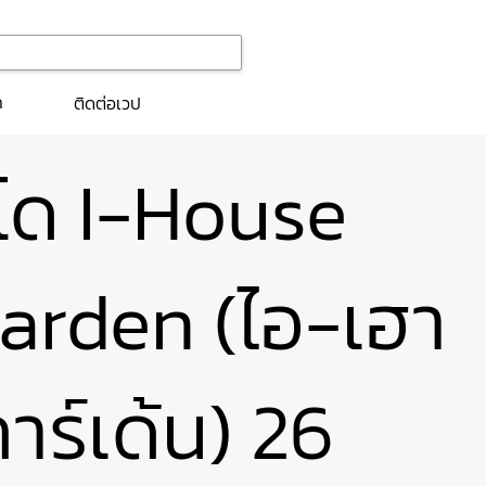
ก
ติดต่อเวป
นโด I-House
arden (ไอ-เฮา
การ์เด้น) 26