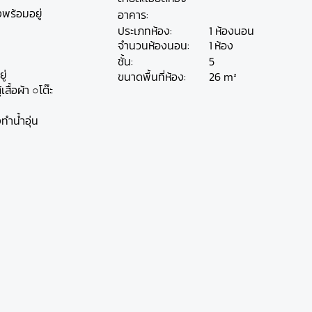
พร้อมอยู่
อาคาร:
ประเภทห้อง:
1 ห้องนอน
ห้อง
จำนวนห้องนอน:
1
ชั้น:
5
ู่
26 m²
ขนาดพื้นที่ห้อง:
สื้อผ้า ○โต๊ะ
งทำน้ำอุ่น