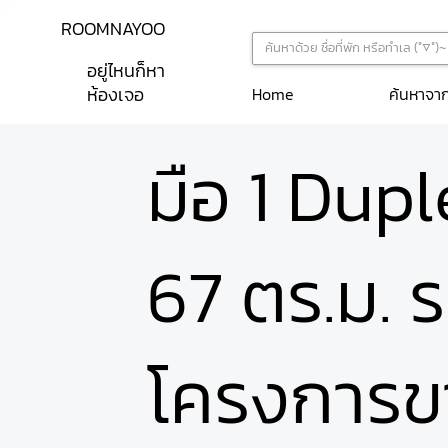
ROOMNAYOO
อยู่ไหนก็หา
ห้องเจอ
ค้นหาจา
Home
มือ 1 Dupl
67 ตร.ม. 
โครงการ