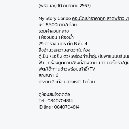
(พร้อมอยู่ 10 กัยยายน 2567)
My Story Condo
คอนโดเช่าราคาถูก ลาดพร้าว 7
เช่า 8,500บาท/เดือน
รวมค่าส่วนกลาง
1 ห้องนอน 1 ห้องน้ำ
29 ตารางเมตร ตึก B ชั้น 4
สิ่งอำนวยความสะดวกในห้อง
ตู้เย็น /แอร์ 2 ตัว/เครื่องทำน้ำอุ่น/โซฟาแบบปรับ
ฟ้า-เครื่องดูดควัน/ซิงค์ล้างจาน-เคาเตอร์ครัว/ตู้เส
ฟุต/โต๊ะทานข้าวพร้อมเก้าอี้/TV
สัญญา 1 ปี
ประกัน 2 เดือน ลวงหน้า 1 เดือน
ดูห้องสนใจติดต่อ
Tel : 0840704814
ID line : 0840704814