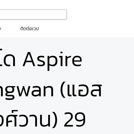
ก
ติดต่อเวป
นโด Aspire
gwan (แอส
งศ์วาน) 29