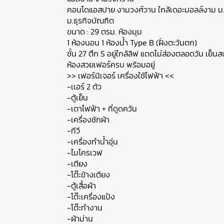
คอนโดแอสปาย งามวงศ์วาน ใกล้เดอะมอลล์งาม ม
ม.ธุรกิจบัณฑิต
ขนาด : 29 ตรม. ห้องมุม
1 ห้องนอน 1 ห้องน้ำ Type B (ฝั่งตะวันตก)
ชั้น 27 ตึก S อยู่ใกล้ลิฟ แดดไม่ส่องตลอดวัน เย็น
ห้องสวยเฟอร์ครบ พร้อมอยู่
>> เฟอร์นิเจอร์ เครื่องใช้ไฟฟ้า <<
-เเอร์ 2 ตัว
-ตู้เย็น
-เตาไฟฟ้า + ที่ดูดควัน
-เครื่องชักผ้า
-ทีวี
-เครื่องทำน้ำอุ่น
-ไมโครเวฟ
-เตียง
-โต๊ะข้างเตียง
-ตู้เสื้อผ้า
-โต๊ะเครื่องแป้ง
-โต๊ะทำงาน
-ผ้าม่าน