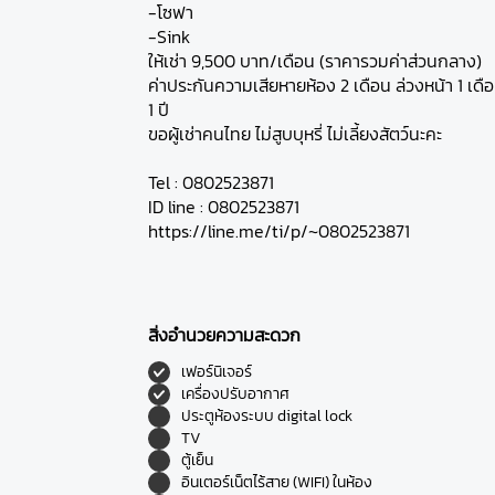
-โซฟา
-Sink
ให้เช่า 9,500 บาท/เดือน (ราคารวมค่าส่วนกลาง)
ค่าประกันความเสียหายห้อง 2 เดือน ล่วงหน้า 1 เดื
1 ปี
ขอผู้เช่าคนไทย ไม่สูบบุหรี่ ไม่เลี้ยงสัตว์นะคะ
Tel : 0802523871
ID line : 0802523871
https://line.me/ti/p/~0802523871
สิ่งอำนวยความสะดวก
เฟอร์นิเจอร์
เครื่องปรับอากาศ
ประตูห้องระบบ digital lock
TV
ตู้เย็น
อินเตอร์เน็ตไร้สาย (WIFI) ในห้อง