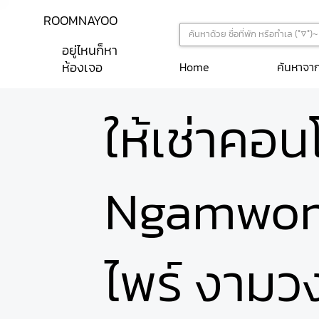
ROOMNAYOO
อยู่ไหนก็หา
ห้องเจอ
ค้นหาจา
Home
ให้เช่าคอ
Ngamwon
ไพร์ งามว