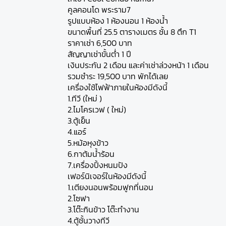
คูลคอนโด พระราม7
รูปแบบห้อง 1 ห้องนอน 1 ห้องน้ำ
ขนาดพื้นที่ 25.5 ตารางเมตร ชั้น 8 ตึก T1
ราคาเช่า 6,500 บาท
สัญญาเช่าขั้นต่ำ 1 ปี
เงินประกัน 2 เดือน และค่าเช่าล่วงหน้า 1 เดือน
รวมชำระ 19,500 บาท พักได้เลย
เครื่องใช้ไฟฟ้าภายในห้องมีดังนี้
1.ทีวี (ใหม่ )
2.ไมโครเวฟ ( ใหม่)
3.ตู้เย็น
4.แอร์
5.หม้อหุงข้าว
6.กาต้มน้ำร้อน
7.เครื่องปิ้งหนมปัง
เฟอร์นิเจอร์ในห้องมีดังนี้
1.เตียงนอนพร้อมฟูกที่นอน
2.โซฟา
3.โต๊ะกินข้าว โต๊ะทำงาน
4.ตู้ชั้นวางทีวี