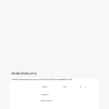
ห้องอื่นๆในโครงการ
ขายคอนโด The Parkland Sri Nakarin Lakeside ราคา 269 ล้านบาท ใกล้ BTS แบริ่ง แหล่งช้อปปิ้ง 15-4602
1 ห้องนอน
ชั้น
15
36 m²
2,690,000 บาท
อยู่ในโครงการเดียวกัน