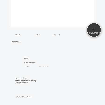
ลงประกาศฟรี
1 ห้องนอน
3
36 m²
ชั้น
2,690,000 บาท
สุวรรณา
ยืนยันตัวตนสมาชิกแล้ว
092-924-6161
เบอร์ติดต่อ:
เพื่อตรวจสอบโปรโมชั่น
กรุณาแจ้งว่าทราบจากเวปห้องน่าอยู่
(Roomnayoo.com)ค่ะ
แจ้งรายงาน / ประกาศไม่เหมาะสม