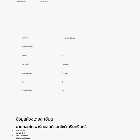
อัพเดทล่าสุด:
5/5/68 03:30
ราคาขาย
2,690,000 บาท
ลายละเอียดห้อง
อาคาร:
2
ประเภทห้อง:
1 ห้องนอน
ห้อง
1
จำนวนห้องนอน:
ชั้น:
3
ขนาดพื้นที่ห้อง:
36 m²
ข้อมูลห้องโดยละเอียด
ขายคอนโด พาร์คแลนด์ เลคไซด์ ศรีนครินทร์
ขนาด 36.0 ตรม.
อาคาร 2 ชั้น 3
ราคา 2.69 ล้านบาท
ปรับราคาลง 1 แสนบาท