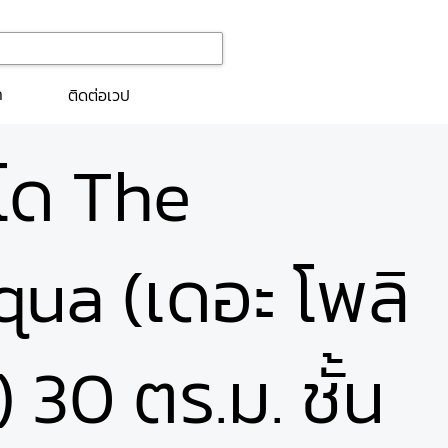
ก
ติดต่อเวป
นโด The
qua (เดอะ โพลิ
30 ตร.ม. ชั้น