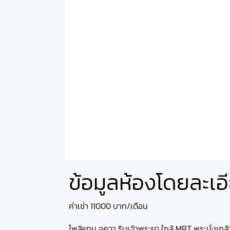
ข้อมูลห้องโดยละเอ
ค่าเช่า 11000 บาท/เดือน
โพลิแทน อควา ริมเจ้าพระยา ใกล้ MRT พระนั่งเกล้