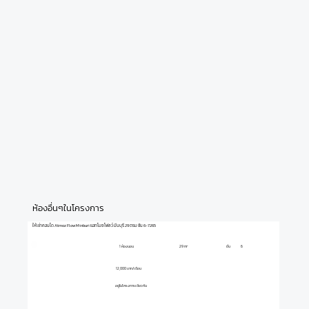
ห้องอื่นๆในโครงการ
ให้เช่าคอนโด Atmoz Flow Minburi แอทโมซ โฟลว์ มีนบุรี 29 ตรม ชั้น 6-7265
1 ห้องนอน
ชั้น
6
29 m²
12,000 บาท/เดือน
อยู่ในโครงการเดียวกัน