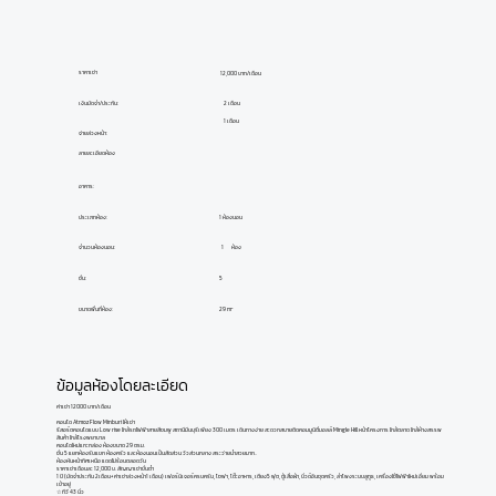
ราคาเช่า
12,000 บาท/เดือน
เงินมัดจำ/ประกัน:
2 เดือน
1 เดือน
จ่ายล่วงหน้า:
ลายละเอียดห้อง
อาคาร:
ประเภทห้อง:
1 ห้องนอน
ห้อง
1
จำนวนห้องนอน:
ชั้น:
5
ขนาดพื้นที่ห้อง:
29 m²
ข้อมูลห้องโดยละเอียด
ค่าเช่า 12000 บาท/เดือน
คอนโด Atmoz Flow Minburi ให้เช่า
รีสอร์ตคอนโดแบบ Low rise ใกล้รถไฟฟ้าสายสีชมพู สถานีมีนบุรีเพียง 300 เมตร เดินทางง่าย สะดวกสบายติดคอมมูนิตี้มอลล์ Mingle Hill หน้าโครงการ ใกล้ตลาด ใกล้ห้างสรรพ
สินค้า ใกล้โรงพยาบาล
คอนโดใหม่แกะกล่อง ห้องขนาด 29 ตรม.
ชั้น 5 แยกห้องรับแขก ห้องครัว และห้องนอนเป็นสัดส่วน วิวส่วนกลาง สระว่ายน้ำสวยมาก..
ห้องหันหน้าทิศเหนือ แดดไม่ร้อนตลอดวัน
ราคาเช่าเดือนละ 12,000 บ. สัญญาเช่าขั้นต่ำ
1 ปี (มัดจำประกัน 2เดือน+ ค่าเช่าล่วงหน้า1 เดือน) เฟอร์นิเจอร์ครบครัน, โซฟา, โต๊ะอาหาร, เตียง5 ฟุต, ตู้เสื้อผ้า, บิ้วด์อินชุดครัว, ลำโพงระบบลูทูธ, เครื่องใช้ไฟฟ้าใหม่เอี่ยม พร้อม
เข้าอยู่
☆ ทีวี 43 นิ้ว