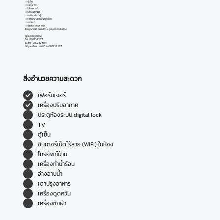
☆ ตู้เย็น
☆ แอร์2 ตัว
☆ ไมโครเวฟ
☆ เครื่องซักผ้า
☆ เครื่องทำน้ำอุ่น
☆ เตาไฟฟ้า/เครื่องดูดควัน
☆ กาต้มน้ำ
☆ digital door lock
ไม่อนุญาตให้เลี้ยงสัตว์ / สูบบุหรี่ ภายในห้อง
ดูห้องสนใจติดต่อ
Tel : 0802523871
ID line : 0802523871
https://line.me/ti/p/~0802523871
สิ่งอำนวยความสะดวก
เฟอร์นิเจอร์
เครื่องปรับอากาศ
ประตูห้องระบบ digital lock
TV
ตู้เย็น
อินเตอร์เน็ตไร้สาย (WIFI) ในห้อง
โทรศัพท์บ้าน
เครื่องทำน้ำร้อน
อ่างอาบน้ำ
เตาปรุงอาหาร
เครื่องดูดควัน
เครื่องซักผ้า