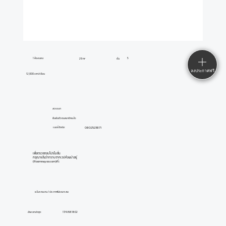
1 ห้องนอน
5
29 m²
ชั้น
ลงประกาศฟรี
12,000 บาท/เดือน
สวรรยา
ยืนยันตัวตนสมาชิกแล้ว
0802523871
เบอร์ติดต่อ:
เพื่อตรวจสอบโปรโมชั่น
กรุณาแจ้งว่าทราบจากเวปห้องน่าอยู่
(Roomnayoo.com)ค่ะ
แจ้งรายงาน / ประกาศไม่เหมาะสม
อัพเดทล่าสุด:
17/4/68 18:02